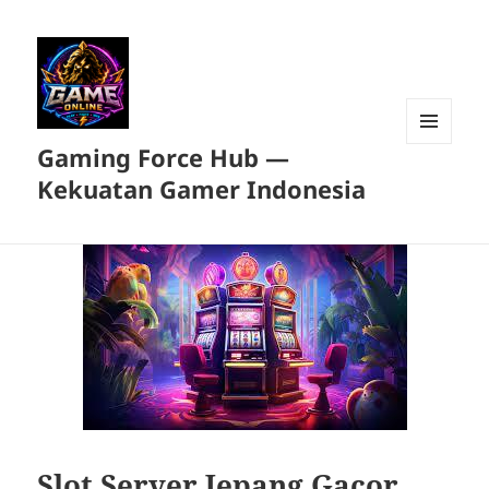
Gaming Force Hub —
MENU
DAN
Kekuatan Gamer Indonesia
WIDGET
Slot Server Jepang Gacor