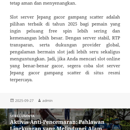
tetap aman dan menyenangkan.
Slot server Jepang gacor gampang scatter adalah
pilihan terbaik di tahun 2025 bagi pemain yang
ingin peluang free spin lebih sering dan
kemenangan lebih besar. Dengan server stabil, RTP
transparan, serta dukungan provider global,
pengalaman bermain slot jadi lebih seru sekaligus
menguntungkan. Jadi, jika Anda mencari slot online
yang benar-benar gacor, segera coba slot server
Jepang gacor gampang scatter di situs resmi
terpercaya.
Diposkan
Penulis
2025-09-27
admin
pada
Navigasi
SEBELUMNYA
pos
Aktivis Anti-Pencemaran: Pahlawan
Pos
Lingkungan yang Melindungi Alam
sebelumnya: