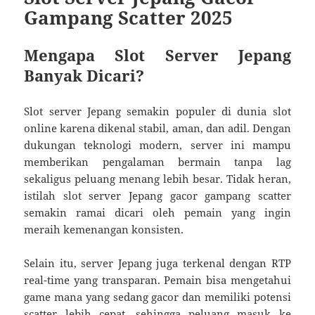
Gampang Scatter 2025
Mengapa Slot Server Jepang
Banyak Dicari?
Slot server Jepang semakin populer di dunia slot
online karena dikenal stabil, aman, dan adil. Dengan
dukungan teknologi modern, server ini mampu
memberikan pengalaman bermain tanpa lag
sekaligus peluang menang lebih besar. Tidak heran,
istilah slot server Jepang gacor gampang scatter
semakin ramai dicari oleh pemain yang ingin
meraih kemenangan konsisten.
Selain itu, server Jepang juga terkenal dengan RTP
real-time yang transparan. Pemain bisa mengetahui
game mana yang sedang gacor dan memiliki potensi
scatter lebih cepat, sehingga peluang masuk ke