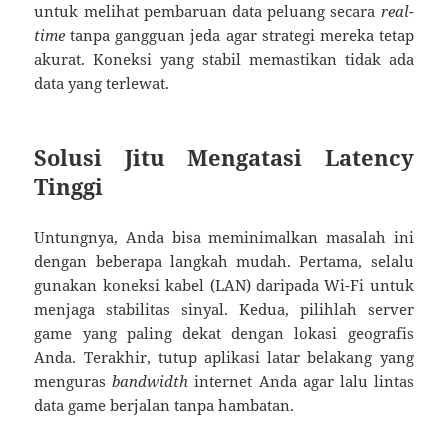
untuk melihat pembaruan data peluang secara
real-
time
tanpa gangguan jeda agar strategi mereka tetap
akurat. Koneksi yang stabil memastikan tidak ada
data yang terlewat.
Solusi Jitu Mengatasi Latency
Tinggi
Untungnya, Anda bisa meminimalkan masalah ini
dengan beberapa langkah mudah. Pertama, selalu
gunakan koneksi kabel (LAN) daripada Wi-Fi untuk
menjaga stabilitas sinyal. Kedua, pilihlah server
game yang paling dekat dengan lokasi geografis
Anda. Terakhir, tutup aplikasi latar belakang yang
menguras
bandwidth
internet Anda agar lalu lintas
data game berjalan tanpa hambatan.