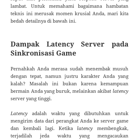
lambat. Untuk memahami bagaimana hambatan
teknis ini merusak momen krusial Anda, mari kita
bedah detailnya di bawah ini.
Dampak Latency Server pada
Sinkronisasi Game
Pernahkah Anda merasa sudah menembak musuh
dengan tepat, namun justru karakter Anda yang
kalah? Masalah ini bukan karena kemampuan
bermain Anda yang buruk, melainkan akibat
latency
server yang tinggi.
Latency
adalah waktu yang dibutuhkan untuk
mengirim data dari perangkat Anda ke server game
dan kembali lagi. Ketika
latency
membengkak,
terjadilah jeda waktu yang mengacaukan