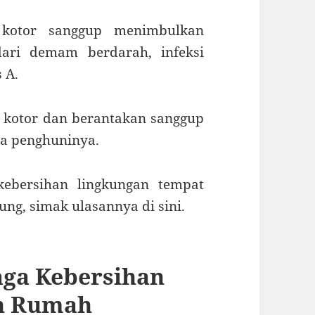
 kotor sanggup menimbulkan
ari demam berdarah, infeksi
 A.
ng kotor dan berantakan sanggup
a penghuninya.
kebersihan lingkungan tempat
gung, simak ulasannya di sini.
aga Kebersihan
n Rumah