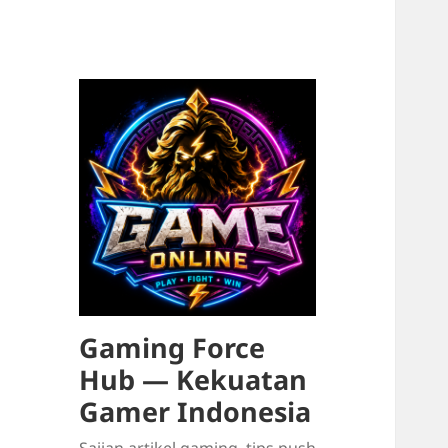
Gaming Force
Hub — Kekuatan
Gamer Indonesia