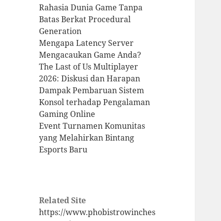
Rahasia Dunia Game Tanpa
Batas Berkat Procedural
Generation
Mengapa Latency Server
Mengacaukan Game Anda?
The Last of Us Multiplayer
2026: Diskusi dan Harapan
Dampak Pembaruan Sistem
Konsol terhadap Pengalaman
Gaming Online
Event Turnamen Komunitas
yang Melahirkan Bintang
Esports Baru
Related Site
https://www.phobistrowinches