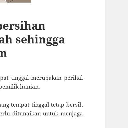
bersihan
h sehingga
an
at tinggal merupakan perihal
 pemilik hunian.
ang tempat tinggal tetap bersih
perlu ditunaikan untuk menjaga