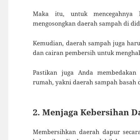
Maka itu, untuk mencegahnya 
mengosongkan daerah sampah di di
Kemudian, daerah sampah juga harus
dan cairan pembersih untuk mengha
Pastikan juga Anda membedakan
rumah, yakni daerah sampah basah d
2. Menjaga Kebersihan D
Membersihkan daerah dapur secara 