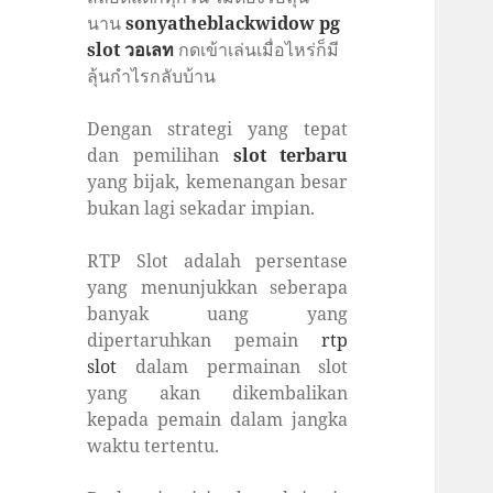
นาน
sonyatheblackwidow pg
slot วอเลท
กดเข้าเล่นเมื่อไหร่ก็มี
ลุ้นกำไรกลับบ้าน
Dengan strategi yang tepat
dan pemilihan
slot terbaru
yang bijak, kemenangan besar
bukan lagi sekadar impian.
RTP Slot adalah persentase
yang menunjukkan seberapa
banyak uang yang
dipertaruhkan pemain
rtp
slot
dalam permainan slot
yang akan dikembalikan
kepada pemain dalam jangka
waktu tertentu.