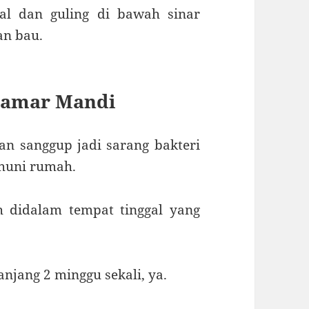
tal dan guling di bawah sinar
an bau.
Kamar Mandi
n sanggup jadi sarang bakteri
huni rumah.
 didalam tempat tinggal yang
jang 2 minggu sekali, ya.