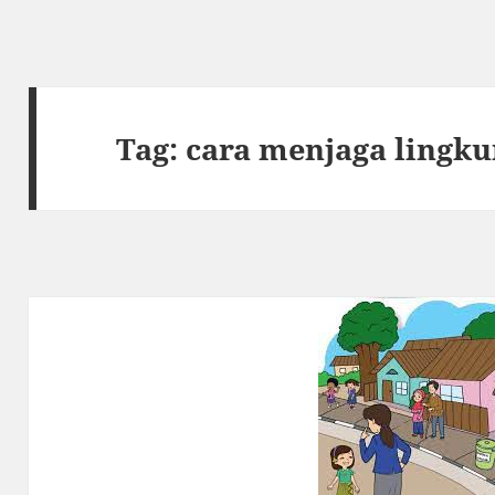
Tag:
cara menjaga lingk