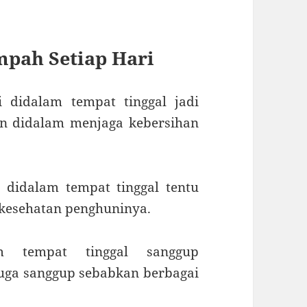
mpah Setiap Hari
 didalam tempat tinggal jadi
an didalam menjaga kebersihan
idalam tempat tinggal tentu
kesehatan penghuninya.
 tempat tinggal sanggup
uga sanggup sebabkan berbagai