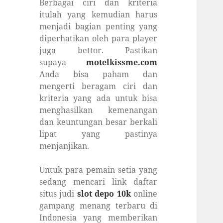
Berbagai ciri dan kriteria
itulah yang kemudian harus
menjadi bagian penting yang
diperhatikan oleh para player
juga bettor. Pastikan
supaya
motelkissme.com
Anda bisa paham dan
mengerti beragam ciri dan
kriteria yang ada untuk bisa
menghasilkan kemenangan
dan keuntungan besar berkali
lipat yang pastinya
menjanjikan.
Untuk para pemain setia yang
sedang mencari link daftar
situs judi
slot depo 10k
online
gampang menang terbaru di
Indonesia yang memberikan