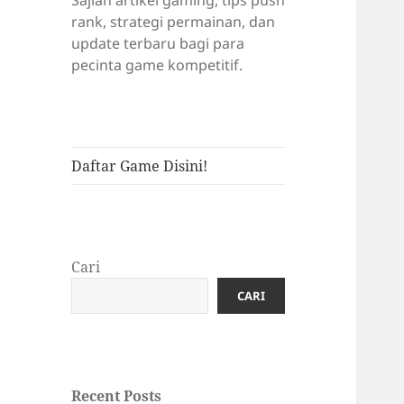
Sajian artikel gaming, tips push
rank, strategi permainan, dan
update terbaru bagi para
pecinta game kompetitif.
Daftar Game Disini!
Cari
CARI
Recent Posts