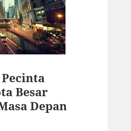
 Pecinta
ta Besar
 Masa Depan