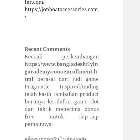
ter.com/
https://jonboataccessories.com
/
Recent Comments
Kecuali perkembangan
https://www.bangladeshflyin
gacademy.com/enrollment.h
tml
berasal dari judi game
Pragmatic, Inspiredfunding
telah kasih tambahan product
barunya ke daftar game slot
dan taktik menerima bonus
free untuk tiap-tiap
pemainnya.
สล็อตแตกทุกวัน ไม่ต้องรอลุ้น