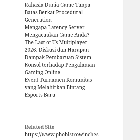
Rahasia Dunia Game Tanpa
Batas Berkat Procedural
Generation
Mengapa Latency Server
Mengacaukan Game Anda?
The Last of Us Multiplayer
2026: Diskusi dan Harapan
Dampak Pembaruan Sistem
Konsol terhadap Pengalaman
Gaming Online
Event Turnamen Komunitas
yang Melahirkan Bintang
Esports Baru
Related Site
https://www.phobistrowinches