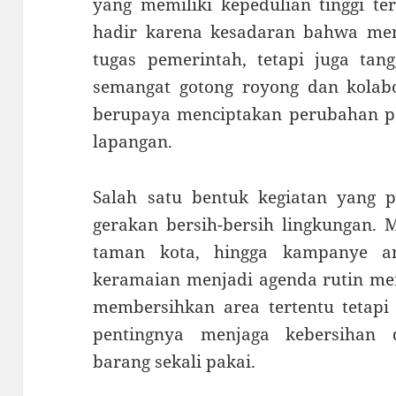
yang memiliki kepedulian tinggi te
hadir karena kesadaran bahwa me
tugas pemerintah, tetapi juga ta
semangat gotong royong dan kolabo
berupaya menciptakan perubahan pos
lapangan.
Salah satu bentuk kegiatan yang p
gerakan bersih-bersih lingkungan. 
taman kota, hingga kampanye an
keramaian menjadi agenda rutin mer
membersihkan area tertentu tetapi
pentingnya menjaga kebersihan
barang sekali pakai.