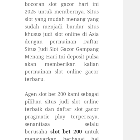
bocoran slot gacor hari ini
2025 untuk membernya. Situs
slot yang mudah menang yang
sudah menjadi bandar situs
khusus judi slot online di Asia
dengan permainan Daftar
Situs Judi Slot Gacor Gampang
Menang Hari Ini deposit pulsa
akan memberikan kalian
permainan slot online gacor
terbaru.
Agen slot bet 200 kami sebagai
pilihan situs judi slot online
terbaik dan daftar slot gacor
pragmatic play terpercaya,
senantiasa selalu
berusaha
slot bet 200
untuk
menawarkan berbagai hal