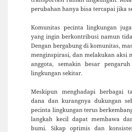
perubahan hanya bisa tercapai jika 
Komunitas pecinta lingkungan ju
yang ingin berkontribusi namun tid
Dengan bergabung di komunitas, masy
menginspirasi, dan melakukan aksi 
anggota, semakin besar pengaruh
lingkungan sekitar.
Meskipun menghadapi berbagai ta
dana dan kurangnya dukungan seb
pecinta lingkungan terus berkemban
langkah kecil dapat membawa da
bumi. Sikap optimis dan konsis