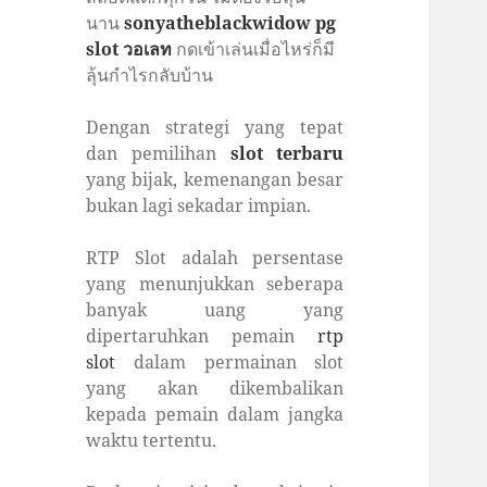
นาน
sonyatheblackwidow pg
slot วอเลท
กดเข้าเล่นเมื่อไหร่ก็มี
ลุ้นกำไรกลับบ้าน
Dengan strategi yang tepat
dan pemilihan
slot terbaru
yang bijak, kemenangan besar
bukan lagi sekadar impian.
RTP Slot adalah persentase
yang menunjukkan seberapa
banyak uang yang
dipertaruhkan pemain
rtp
slot
dalam permainan slot
yang akan dikembalikan
kepada pemain dalam jangka
waktu tertentu.