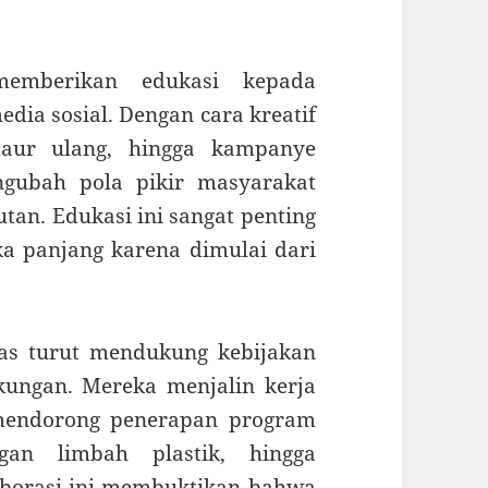
memberikan edukasi kepada
dia sosial. Dengan cara kreatif
daur ulang, hingga kampanye
gubah pola pikir masyarakat
utan. Edukasi ini sangat penting
a panjang karena dimulai dari
as turut mendukung kebijakan
kungan. Mereka menjalin kerja
 mendorong penerapan program
gan limbah plastik, hingga
aborasi ini membuktikan bahwa