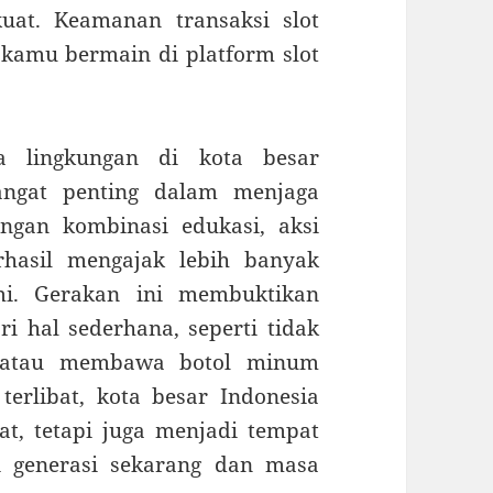
uat. Keamanan transaksi slot
kamu bermain di platform slot
ta lingkungan di kota besar
angat penting dalam menjaga
ngan kombinasi edukasi, aksi
rhasil mengajak lebih banyak
mi. Gerakan ini membuktikan
 hal sederhana, seperti tidak
atau membawa botol minum
terlibat, kota besar Indonesia
, tetapi juga menjadi tempat
i generasi sekarang dan masa