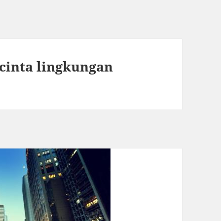
cinta lingkungan