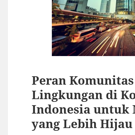
Peran Komunitas
Lingkungan di Ko
Indonesia untuk
yang Lebih Hijau