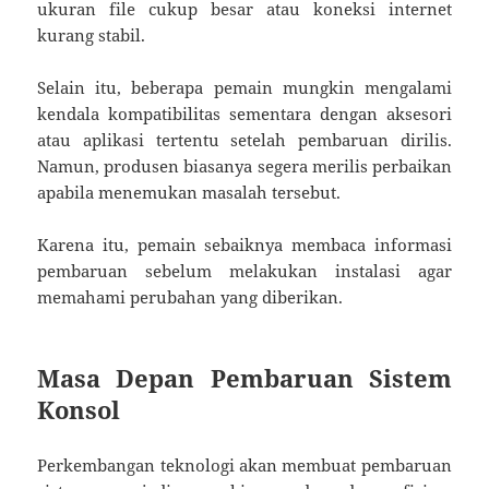
ukuran file cukup besar atau koneksi internet
kurang stabil.
Selain itu, beberapa pemain mungkin mengalami
kendala kompatibilitas sementara dengan aksesori
atau aplikasi tertentu setelah pembaruan dirilis.
Namun, produsen biasanya segera merilis perbaikan
apabila menemukan masalah tersebut.
Karena itu, pemain sebaiknya membaca informasi
pembaruan sebelum melakukan instalasi agar
memahami perubahan yang diberikan.
Masa Depan Pembaruan Sistem
Konsol
Perkembangan teknologi akan membuat pembaruan