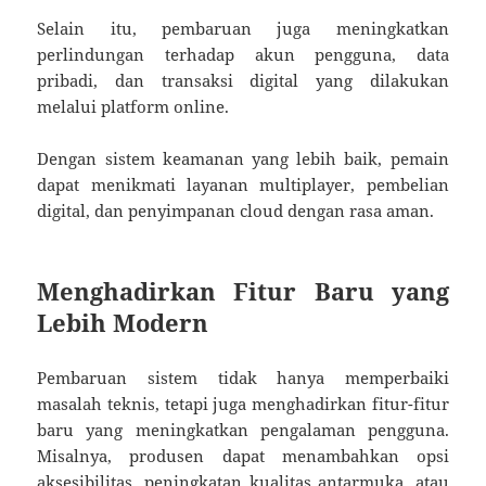
Selain itu, pembaruan juga meningkatkan
perlindungan terhadap akun pengguna, data
pribadi, dan transaksi digital yang dilakukan
melalui platform online.
Dengan sistem keamanan yang lebih baik, pemain
dapat menikmati layanan multiplayer, pembelian
digital, dan penyimpanan cloud dengan rasa aman.
Menghadirkan Fitur Baru yang
Lebih Modern
Pembaruan sistem tidak hanya memperbaiki
masalah teknis, tetapi juga menghadirkan fitur-fitur
baru yang meningkatkan pengalaman pengguna.
Misalnya, produsen dapat menambahkan opsi
aksesibilitas, peningkatan kualitas antarmuka, atau