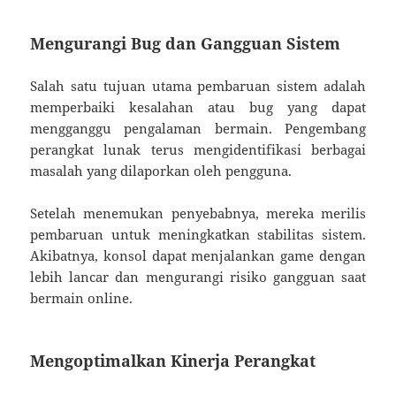
Mengurangi Bug dan Gangguan Sistem
Salah satu tujuan utama pembaruan sistem adalah
memperbaiki kesalahan atau bug yang dapat
mengganggu pengalaman bermain. Pengembang
perangkat lunak terus mengidentifikasi berbagai
masalah yang dilaporkan oleh pengguna.
Setelah menemukan penyebabnya, mereka merilis
pembaruan untuk meningkatkan stabilitas sistem.
Akibatnya, konsol dapat menjalankan game dengan
lebih lancar dan mengurangi risiko gangguan saat
bermain online.
Mengoptimalkan Kinerja Perangkat