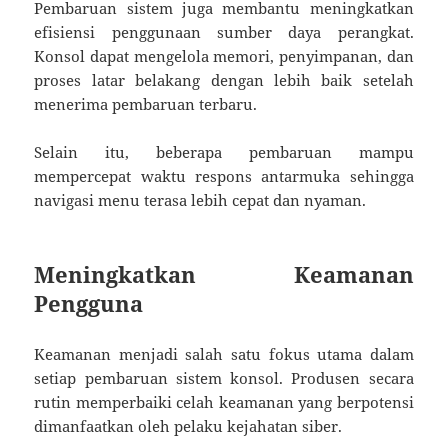
Pembaruan sistem juga membantu meningkatkan
efisiensi penggunaan sumber daya perangkat.
Konsol dapat mengelola memori, penyimpanan, dan
proses latar belakang dengan lebih baik setelah
menerima pembaruan terbaru.
Selain itu, beberapa pembaruan mampu
mempercepat waktu respons antarmuka sehingga
navigasi menu terasa lebih cepat dan nyaman.
Meningkatkan Keamanan
Pengguna
Keamanan menjadi salah satu fokus utama dalam
setiap pembaruan sistem konsol. Produsen secara
rutin memperbaiki celah keamanan yang berpotensi
dimanfaatkan oleh pelaku kejahatan siber.