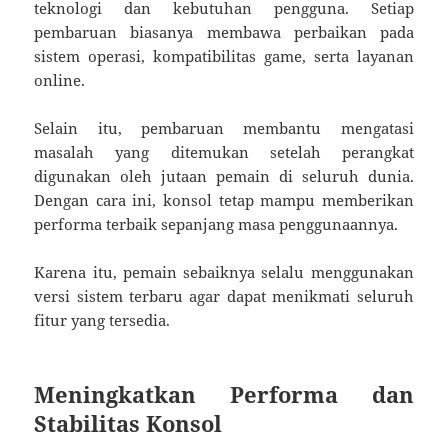
teknologi dan kebutuhan pengguna. Setiap
pembaruan biasanya membawa perbaikan pada
sistem operasi, kompatibilitas game, serta layanan
online.
Selain itu, pembaruan membantu mengatasi
masalah yang ditemukan setelah perangkat
digunakan oleh jutaan pemain di seluruh dunia.
Dengan cara ini, konsol tetap mampu memberikan
performa terbaik sepanjang masa penggunaannya.
Karena itu, pemain sebaiknya selalu menggunakan
versi sistem terbaru agar dapat menikmati seluruh
fitur yang tersedia.
Meningkatkan Performa dan
Stabilitas Konsol