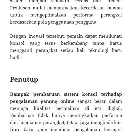
sistem menjadi semakin cerdas dan efisien.
Produsen mulai memanfaatkan kecerdasan buatan
untuk mengoptimalkan performa perangkat
berdasarkan pola penggunaan pengguna.
Dengan inovasi tersebut, pemain dapat menikmati
konsol yang terus berkembang tanpa harus
mengganti perangkat setiap kali teknologi baru
hadir.
Penutup
Dampak pembaruan sistem konsol terhadap
pengalaman gaming online
sangat besar dalam
menjaga kualitas permainan di era digital.
Pembaruan tidak hanya meningkatkan performa
dan keamanan perangkat, tetapi juga menghadirkan
fitur baru yang membuat pengalaman bermain