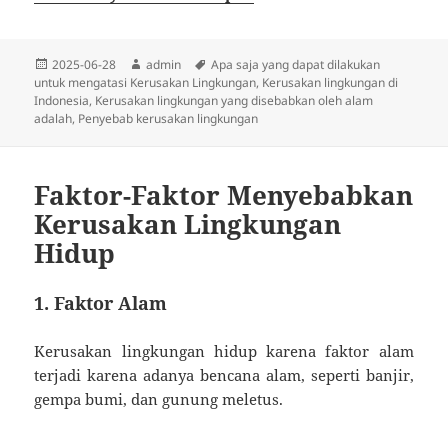
Diposkan
Penulis
Tag
2025-06-28
admin
Apa saja yang dapat dilakukan
pada
untuk mengatasi Kerusakan Lingkungan
,
Kerusakan lingkungan di
Indonesia
,
Kerusakan lingkungan yang disebabkan oleh alam
adalah
,
Penyebab kerusakan lingkungan
Faktor-Faktor Menyebabkan
Kerusakan Lingkungan
Hidup
1. Faktor Alam
Kerusakan lingkungan hidup karena faktor alam
terjadi karena adanya bencana alam, seperti banjir,
gempa bumi, dan gunung meletus.